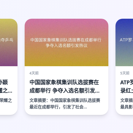
4天前
5天前
孙颖
中国国家象棋集训队选拔赛在
AT
耀之
成都举行 争夺入选名额引发热
录红
议
大战
文章摘要：中国国家象棋集训队选拔赛
文章摘
最近在成都举行，引发了社会...
最具影