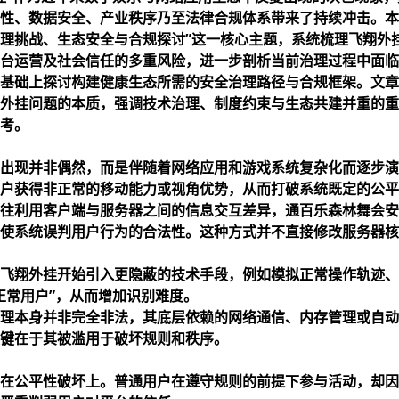
性、数据安全、产业秩序乃至法律合规体系带来了持续冲击。本
理挑战、生态安全与合规探讨”这一核心主题，系统梳理飞翔外
台运营及社会信任的多重风险，进一步剖析当前治理过程中面临
基础上探讨构建健康生态所需的安全治理路径与合规框架。文章
外挂问题的本质，强调技术治理、制度约束与生态共建并重的重
考。
出现并非偶然，而是伴随着网络应用和游戏系统复杂化而逐步演
户获得非正常的移动能力或视角优势，从而打破系统既定的公平
往利用客户端与服务器之间的信息交互差异，通
百乐森林舞会安
使系统误判用户行为的合法性。这种方式并不直接修改服务器核
飞翔外挂开始引入更隐蔽的技术手段，例如模拟正常操作轨迹、
正常用户”，从而增加识别难度。
理本身并非完全非法，其底层依赖的网络通信、内存管理或自动
键在于其被滥用于破坏规则和秩序。
在公平性破坏上。普通用户在遵守规则的前提下参与活动，却因