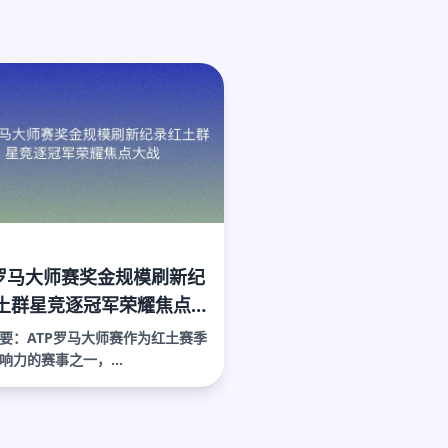
P罗马大师赛奖金规模刷新纪
土群星竞逐冠军荣耀焦点
要：ATP罗马大师赛作为红土赛季
响力的赛事之一，...