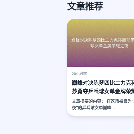
文章推荐
20小时前
巅峰对决陈梦四比二力克
莎勇夺乒乓球女单金牌荣
夜
文章摘要的内容： 在这场被誉为“荣耀之
夜”的乒乓球女单巅峰...